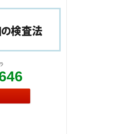
ラ
9646