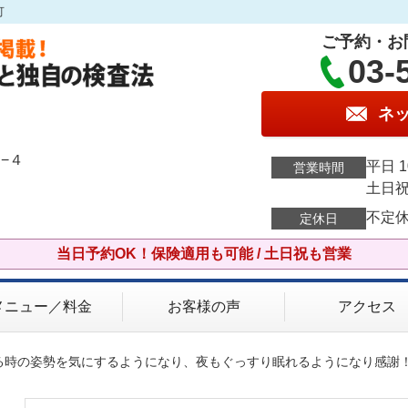
可
ご予約・お
03-
ネ
−４
平日 1
営業時間
土日祝 
不定
定休日
当日予約OK！保険適用も可能 / 土日祝も営業
メニュー／料金
お客様の声
アクセス
いる時の姿勢を気にするようになり、夜もぐっすり眠れるようになり感謝