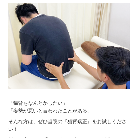
気の院です。

今後もよろしくお願いします。
さき
2 週間前
頭痛が酷いのと猫背がずっと気になっていたの
ですが、1回やるだけでも首周りが軽くなり、姿
勢もかなり良くなりました！

スタッフの方も明るく、活気があり心地よい環
境で施術してもらっています。
クチコミをもっと見る
「猫背をなんとかしたい」
「姿勢が悪いと言われたことがある」
そんな方は、ぜひ当院の『猫背矯正』をお試しくださ
い！