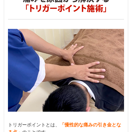
Sumika
2 か月前
産後、育児による首から腰にかけて、凝りや痛
みがひどいのと、骨盤の歪みが気になり通い始
めました。

初回の施術体験で丁寧なカウンセリングをして
いただき、毎回その時の体の状況にあわせて施
術をしていただいてます。

院内の雰囲気もよく体育会系な感じで挨拶が飛
び交っており、明るいです。

また、子供を連れて通院した際、子供が泣いて
しまい、スタッフがあやして下さいました。

通い始める前よりも体の状態は少しずつ良くな
っていると実感出来ているものの、まだ痛みが
続いているため今後もしばらく通い続けたいで
す。
トリガーポイントとは、
「
慢性的な痛みの引き金とな