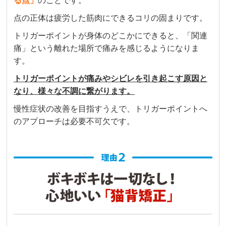
る点」
のことです。
点の正体は疲労した筋肉にできるコリの固まりです。
a t
6 か月前
トリガーポイントが身体のどこかにできると、「関連
産後の首肩腰のこりや痛みで通院しました。

痛」という離れた場所で痛みを感じるようになりま
初回から丁寧に今の体の様子、施術しながら痛
す。
みやこりの原因を説明して下さり、とても分か
トリガーポイントが痛みやシビレを引き起こす原因と
りやすくて安心してお任せできました。

なり、様々な不調に繋がります。
何回か通院している今も毎回体の動きを見て、
その時の体の状況を教えてくれます。

慢性症状の改善を目指すうえで、トリガーポイントへ
一回の施術でも効果を実感でき、とてもすっき
のアプローチは必要不可欠です。
りして体が軽くなりました。

また、育児の合間に自宅でもできるストレッチ
方法を体のどの部分にどう効いていくのかも併
せて教えて頂き、セルフケアの時に思い出しな
がらできるのでモチベーションも上がります！

挨拶がとても元気で、帰る時は少し恥ずかしい
ですが笑、先生方全員丁寧な対応で温かい雰囲