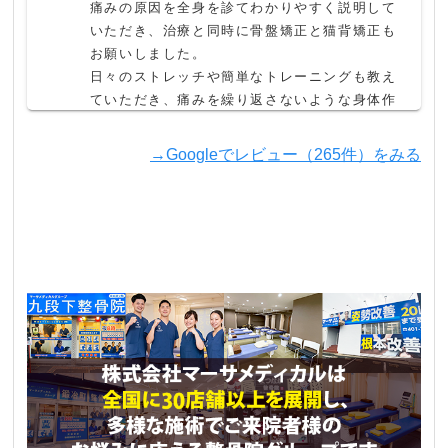
痛みの原因を全身を診てわかりやすく説明して
いただき、治療と同時に骨盤矯正と猫背矯正も
お願いしました。

日々のストレッチや簡単なトレーニングも教え
ていただき、痛みを繰り返さないような身体作
りのアドバイスもしてもらい、私自身も毎日の
生活で意識してできるようになってきました。

→Googleでレビュー（265件）をみる
膝の痛みもなくなり、丁寧に施術いただいたい
つも明るい先生方に感謝しています！
大澤智寛
3 か月前
ランニングでの怪我をきっかけに、知り合いの
お話を思い出し、ホームページを検索してから
ネット予約をして伺いました。

初めて伺った時は、まず先生方の元気の良さに
驚かされます。
