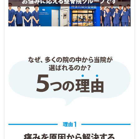
皆さん、挨拶がとても元気がよく、私はとても
良い気持ちになりました。

施術に入る前に、しっかりとお話を聞いてくれ
て確認をしてから、施術となります。

その日はホームページの初回限定の体験施術で
お願いしましたが、その後約半年通い続けさせ
てもらっています。

(私は日常的にランニングをしているため、その
ケアも兼ねて、今は施術に加えてストレッチも
お願いしています。)

なにより先生方が皆さんフレンドリーで、通い
やすいと思います。

もちろん、施術後は身体が楽になり痛みも和ら
ぎます。

あくまで個人の感想になりますが、皆さんの参
考になれば幸いです。