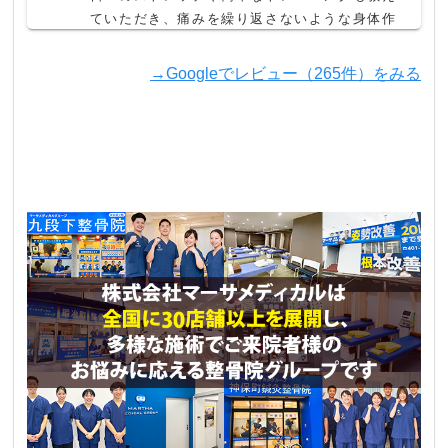
ていただき、痛みを繰り返さないような身体作
りのアドバイスもしてもらい、私自身も毎日の
生活で意識してできるようになってきました。

→Googleでレビュー（265件）をみる
膝の痛みもなくなり、丁寧に施術いただいたい
つも明るい先生方に感謝しています！
大澤智寛
3 か月前
ランニングでの怪我をきっかけに、知り合いの
お話を思い出し、ホームページを検索してから
ネット予約をして伺いました。

初めて伺った時は、まず先生方の元気の良さに
驚かされます。

皆さん、挨拶がとても元気がよく、私はとても
良い気持ちになりました。

施術に入る前に、しっかりとお話を聞いてくれ