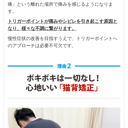
産後の首肩腰のこりや痛みで通院しました。

痛」という離れた場所で痛みを感じるようになりま
初回から丁寧に今の体の様子、施術しながら痛
す。
みやこりの原因を説明して下さり、とても分か
トリガーポイントが痛みやシビレを引き起こす原因と
りやすくて安心してお任せできました。

なり、様々な不調に繋がります。
何回か通院している今も毎回体の動きを見て、
その時の体の状況を教えてくれます。

慢性症状の改善を目指すうえで、トリガーポイントへ
一回の施術でも効果を実感でき、とてもすっき
のアプローチは必要不可欠です。
りして体が軽くなりました。

また、育児の合間に自宅でもできるストレッチ
方法を体のどの部分にどう効いていくのかも併
せて教えて頂き、セルフケアの時に思い出しな
がらできるのでモチベーションも上がります！

挨拶がとても元気で、帰る時は少し恥ずかしい
ですが笑、先生方全員丁寧な対応で温かい雰囲
気の院です。

今後もよろしくお願いします。