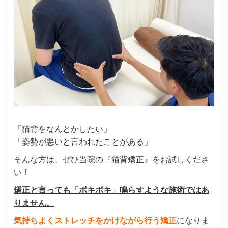
さき
2 週間前
頭痛が酷いのと猫背がずっと気になっていたの
ですが、1回やるだけでも首周りが軽くなり、姿
勢もかなり良くなりました！

スタッフの方も明るく、活気があり心地よい環
境で施術してもらっています。
クチコミをもっと見る
「猫背をなんとかしたい」
「姿勢が悪いと言われたことがある」
そんな方は、ぜひ当院の『猫背矯正』をお試しくださ
い！
矯正と言っても「ボキボキ」鳴らすような施術ではあ
りません。
気持ちよくストレッチをかけながら行う矯正
になりま