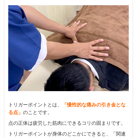
2 か月前
産後、育児による首から腰にかけて、凝りや痛
みがひどいのと、骨盤の歪みが気になり通い始
めました。

初回の施術体験で丁寧なカウンセリングをして
いただき、毎回その時の体の状況にあわせて施
術をしていただいてます。

院内の雰囲気もよく体育会系な感じで挨拶が飛
び交っており、明るいです。

また、子供を連れて通院した際、子供が泣いて
しまい、スタッフがあやして下さいました。

通い始める前よりも体の状態は少しずつ良くな
っていると実感出来ているものの、まだ痛みが
続いているため今後もしばらく通い続けたいで
す。
トリガーポイントとは、
「
慢性的な痛みの引き金とな
る点」
のことです。
点の正体は疲労した筋肉にできるコリの固まりです。
a t
6 か月前
トリガーポイントが身体のどこかにできると、「関連