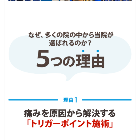
て確認をしてから、施術となります。

その日はホームページの初回限定の体験施術で
お願いしましたが、その後約半年通い続けさせ
てもらっています。

(私は日常的にランニングをしているため、その
ケアも兼ねて、今は施術に加えてストレッチも
お願いしています。)

なにより先生方が皆さんフレンドリーで、通い
やすいと思います。

もちろん、施術後は身体が楽になり痛みも和ら
ぎます。

あくまで個人の感想になりますが、皆さんの参
考になれば幸いです。
Sumika