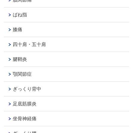
ばね指
膝痛
四十肩・五十肩
腱鞘炎
顎関節症
ぎっくり背中
足底筋膜炎
坐骨神経痛