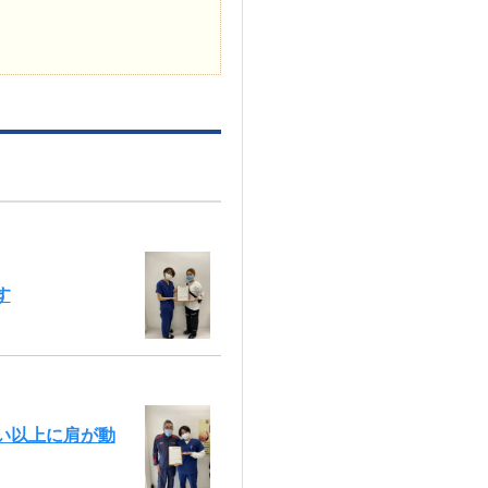
す
い以上に肩が動