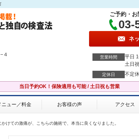
可
ご予約・お
03-
ネ
−４
平日 1
営業時間
土日祝 
不定
定休日
当日予約OK！保険適用も可能 / 土日祝も営業
メニュー／料金
お客様の声
アクセス
首にかけての激痛が、こちらの施術で、本当に良くなりました。