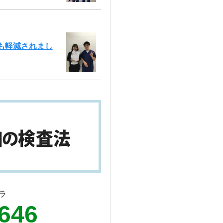
も軽減されまし
ラ
9646